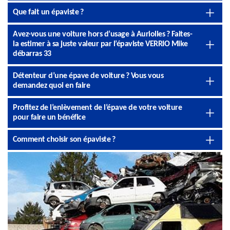
Que fait un épaviste ?
Avez-vous une voiture hors d’usage à Auriolles ? Faites-
la estimer à sa juste valeur par l’épaviste VERRIO Mike
débarras 33
Détenteur d’une épave de voiture ? Vous vous
demandez quoi en faire
Profitez de l’enlèvement de l’épave de votre voiture
pour faire un bénéfice
Comment choisir son épaviste ?