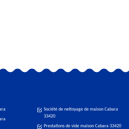
ara
Société de nettoyage de maison Cabara
33420
ara
Prestations de vide maison Cabara 33420