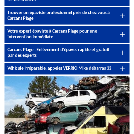
service à 33121
Trouver un épaviste professionnel près de chez vous à
Carcans Plage
Votre expert épaviste à Carcans Plage pour une
intervention immédiate
Carcans Plage : Enlèvement d'épaves rapide et gratuit
par des experts
Véhicule irréparable, appelez VERRIO Mike débarras 33