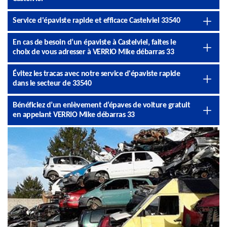
Service d'épaviste rapide et efficace Castelviel 33540
En cas de besoin d’un épaviste à Castelviel, faites le
choix de vous adresser à VERRIO Mike débarras 33
Évitez les tracas avec notre service d'épaviste rapide
dans le secteur de 33540
Bénéficiez d’un enlèvement d’épaves de voiture gratuit
en appelant VERRIO Mike débarras 33