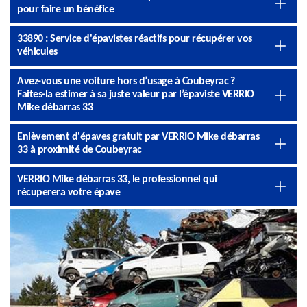
pour faire un bénéfice
33890 : Service d'épavistes réactifs pour récupérer vos
véhicules
Avez-vous une voiture hors d’usage à Coubeyrac ?
Faites-la estimer à sa juste valeur par l’épaviste VERRIO
Mike débarras 33
Enlèvement d'épaves gratuit par VERRIO Mike débarras
33 à proximité de Coubeyrac
VERRIO Mike débarras 33, le professionnel qui
récuperera votre épave