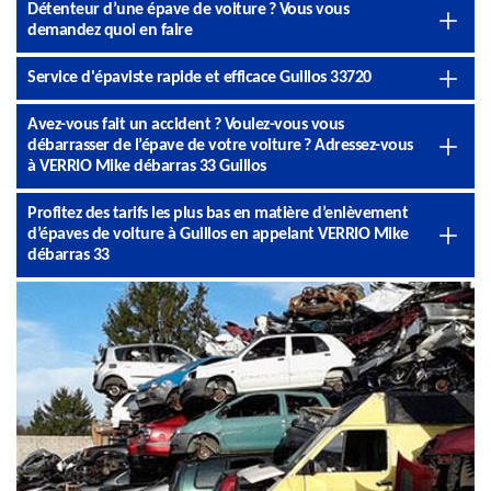
Détenteur d’une épave de voiture ? Vous vous
demandez quoi en faire
Service d'épaviste rapide et efficace Guillos 33720
Avez-vous fait un accident ? Voulez-vous vous
débarrasser de l’épave de votre voiture ? Adressez-vous
à VERRIO Mike débarras 33 Guillos
Profitez des tarifs les plus bas en matière d’enlèvement
d’épaves de voiture à Guillos en appelant VERRIO Mike
débarras 33