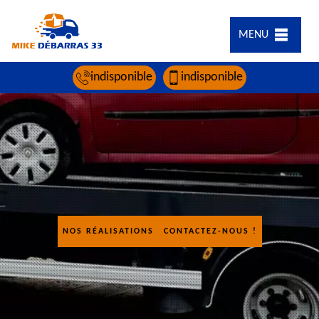
MENU
indisponible
indisponible
NOS RÉALISATIONS
CONTACTEZ-NOUS !