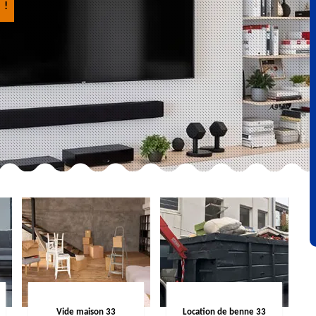
 !
Vide maison 33
Location de benne 33