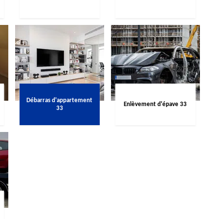
Débarras d'appartement
Enlèvement d'épave 33
33