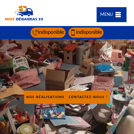
MENU
indisponible
indisponible
NOS RÉALISATIONS
CONTACTEZ-NOUS !