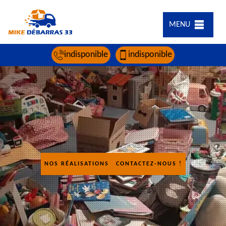
MENU
indisponible
indisponible
NOS RÉALISATIONS
CONTACTEZ-NOUS !