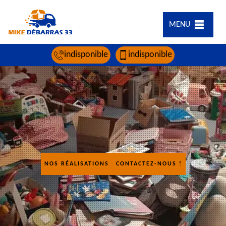
MENU
indisponible
indisponible
NOS RÉALISATIONS
CONTACTEZ-NOUS !