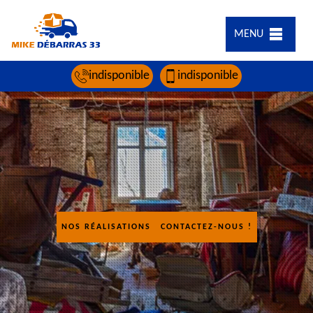
MENU
indisponible
indisponible
NOS RÉALISATIONS
CONTACTEZ-NOUS !