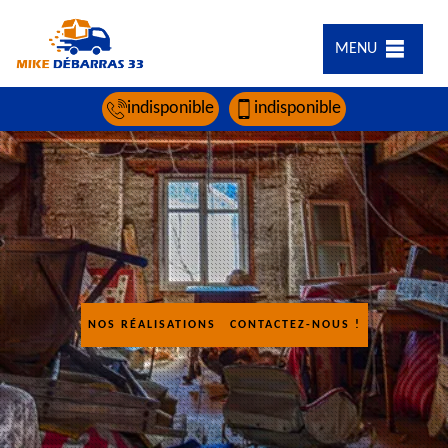
MENU
indisponible
indisponible
NOS RÉALISATIONS
CONTACTEZ-NOUS !