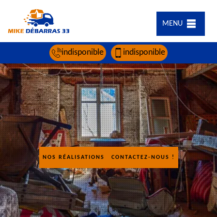
MENU
indisponible
indisponible
NOS RÉALISATIONS
CONTACTEZ-NOUS !