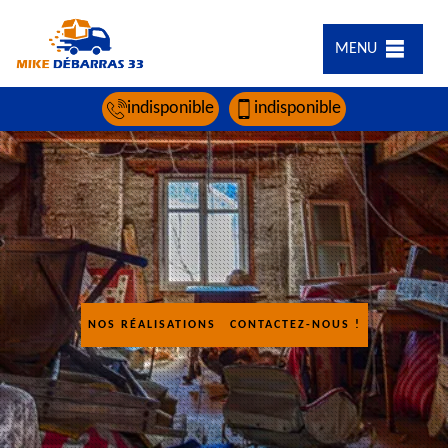
MENU
indisponible
indisponible
NOS RÉALISATIONS
CONTACTEZ-NOUS !