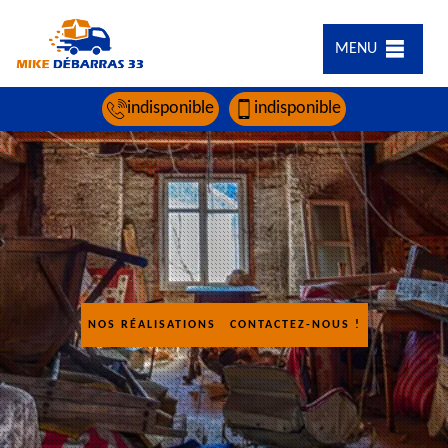
MENU
indisponible
indisponible
NOS RÉALISATIONS
CONTACTEZ-NOUS !