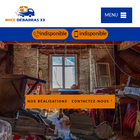
MENU
indisponible
indisponible
NOS RÉALISATIONS
CONTACTEZ-NOUS !