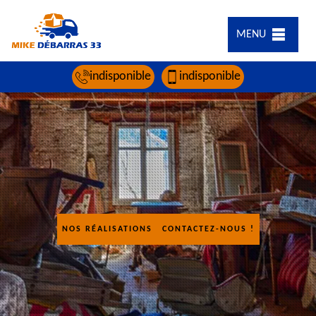
MENU
indisponible
indisponible
NOS RÉALISATIONS
CONTACTEZ-NOUS !