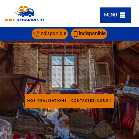
MENU
indisponible
indisponible
NOS RÉALISATIONS
CONTACTEZ-NOUS !