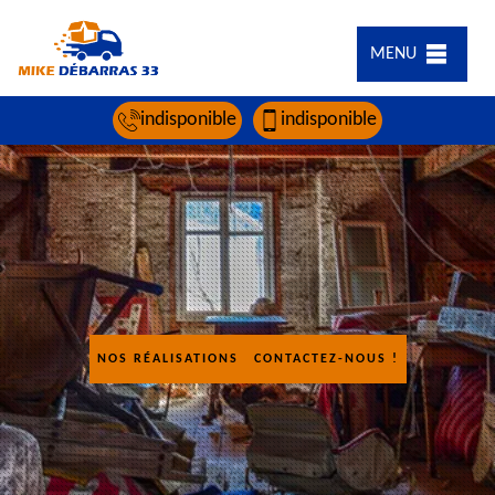
MENU
indisponible
indisponible
NOS RÉALISATIONS
CONTACTEZ-NOUS !