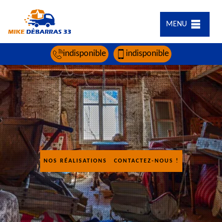
MENU
indisponible
indisponible
NOS RÉALISATIONS
CONTACTEZ-NOUS !