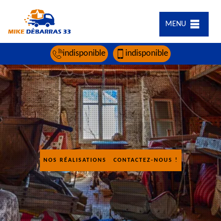
MENU
indisponible
indisponible
NOS RÉALISATIONS
CONTACTEZ-NOUS !