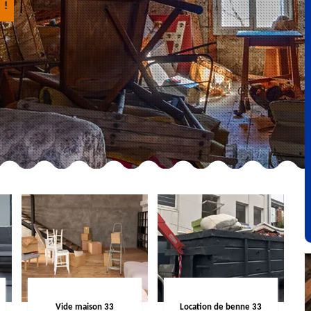
 !
Vide maison 33
Location de benne 33