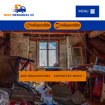
MENU
indisponible
indisponible
NOS RÉALISATIONS
CONTACTEZ-NOUS !