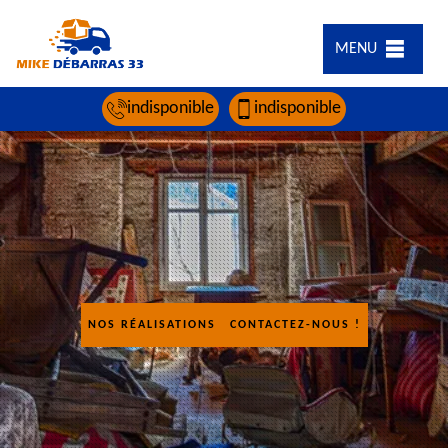
MENU
indisponible
indisponible
NOS RÉALISATIONS
CONTACTEZ-NOUS !