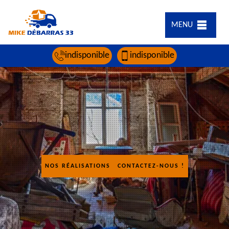
MENU
indisponible
indisponible
NOS RÉALISATIONS
CONTACTEZ-NOUS !