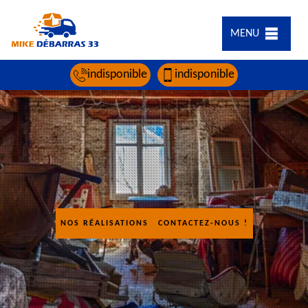
MENU
indisponible
indisponible
NOS RÉALISATIONS
CONTACTEZ-NOUS !