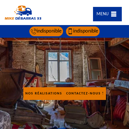
MENU
indisponible
indisponible
NOS RÉALISATIONS
CONTACTEZ-NOUS !