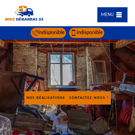
MENU
indisponible
indisponible
NOS RÉALISATIONS
CONTACTEZ-NOUS !