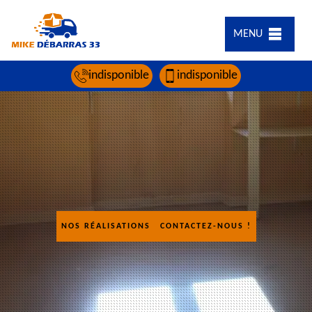
MENU
indisponible
indisponible
NOS RÉALISATIONS
CONTACTEZ-NOUS !