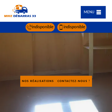
MENU
indisponible
indisponible
NOS RÉALISATIONS
CONTACTEZ-NOUS !