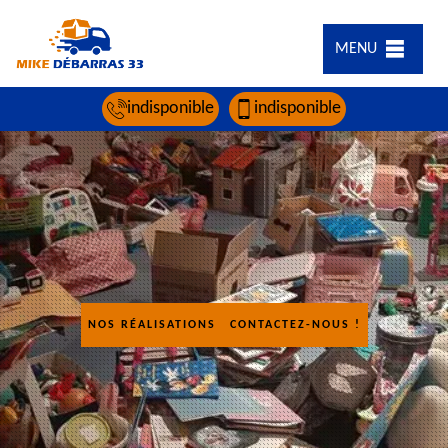
MENU
indisponible
indisponible
NOS RÉALISATIONS
CONTACTEZ-NOUS !