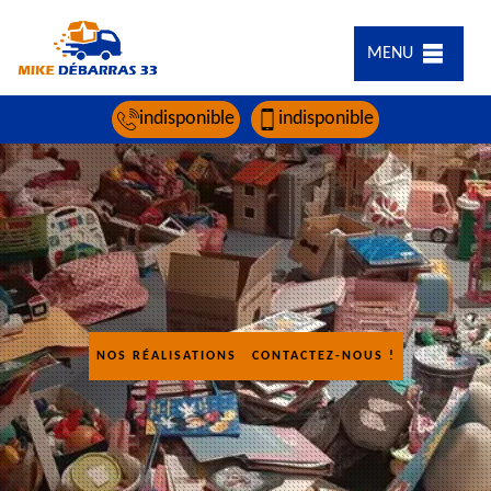
MENU
indisponible
indisponible
NOS RÉALISATIONS
CONTACTEZ-NOUS !