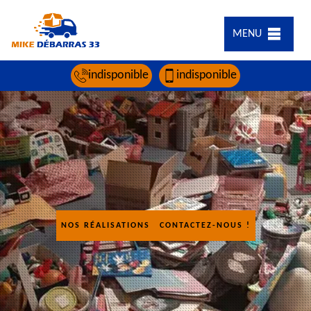
MENU
indisponible
indisponible
NOS RÉALISATIONS
CONTACTEZ-NOUS !