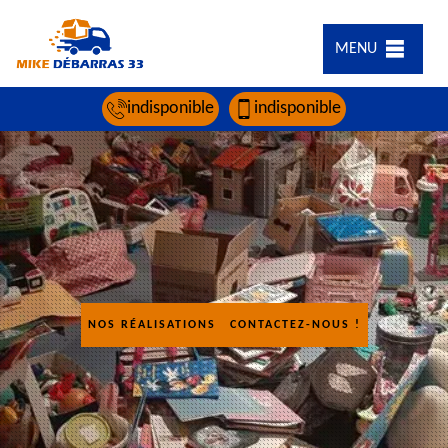
MENU
indisponible
indisponible
NOS RÉALISATIONS
CONTACTEZ-NOUS !