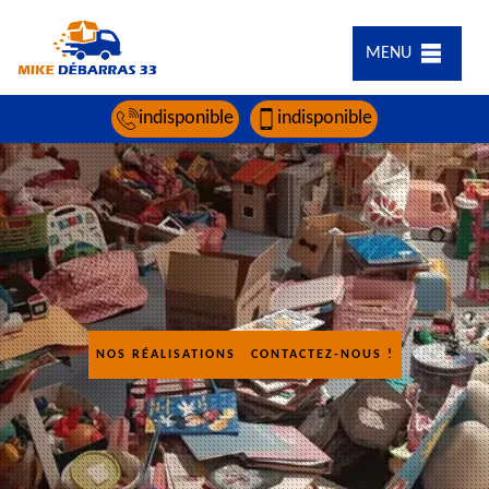
MENU
indisponible
indisponible
NOS RÉALISATIONS
CONTACTEZ-NOUS !