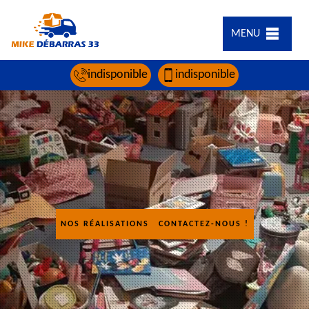
MENU
indisponible
indisponible
NOS RÉALISATIONS
CONTACTEZ-NOUS !