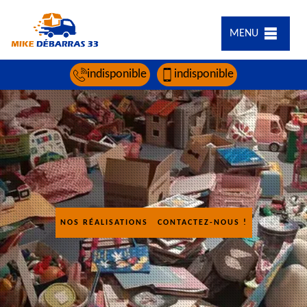
MENU
indisponible
indisponible
NOS RÉALISATIONS
CONTACTEZ-NOUS !