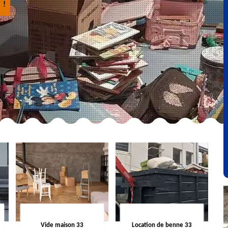
 !
Vide maison 33
Location de benne 33