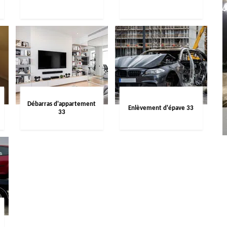
Débarras d'appartement
Enlèvement d'épave 33
33