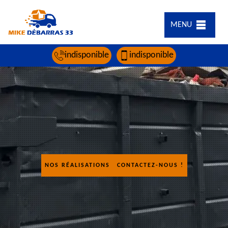
MENU
indisponible
indisponible
NOS RÉALISATIONS
CONTACTEZ-NOUS !