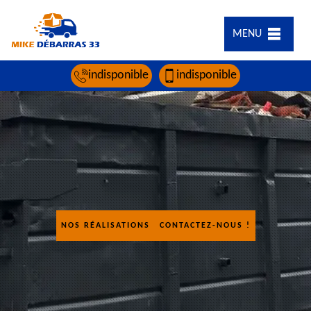
MENU
indisponible
indisponible
NOS RÉALISATIONS
CONTACTEZ-NOUS !