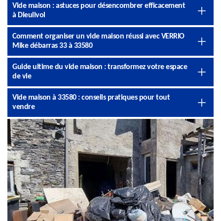
Vide maison : astuces pour désencombrer efficacement
à Dieulivol
Comment organiser un vide maison réussi avec VERRIO
Mike débarras 33 à 33580
Guide ultime du vide maison : transformez votre espace
de vie
Vide maison à 33580 : conseils pratiques pour tout
vendre