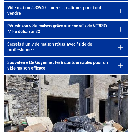
Vide maison à 33540 : conseils pratiques pour tout
vendre
Réussir son vide maison grâce aux conseils de VERRIO
Mike débarras 33
Secrets d'un vide maison réussi avec l'aide de
professionnels
Sauveterre De Guyenne : les incontournables pour un
vide maison efficace