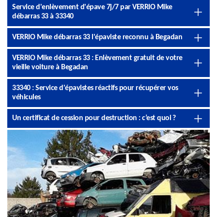
Service d'enlèvement d'épave 7j/7 par VERRIO Mike
débarras 33 à 33340
VERRIO Mike débarras 33 l'épaviste reconnu à Begadan
VERRIO Mike débarras 33 : Enlèvement gratuit de votre
vieille voiture à Begadan
33340 : Service d'épavistes réactifs pour récupérer vos
véhicules
Un certificat de cession pour destruction : c’est quoi ?