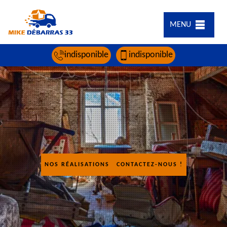
MENU
indisponible
indisponible
NOS RÉALISATIONS
CONTACTEZ-NOUS !