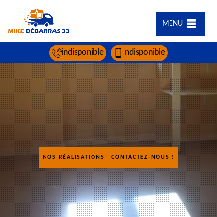
MENU
indisponible
indisponible
NOS RÉALISATIONS
CONTACTEZ-NOUS !