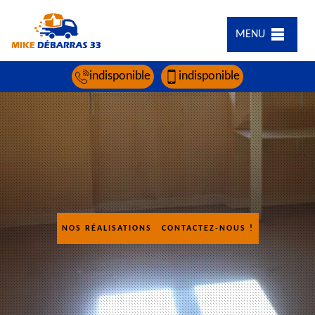
MENU
indisponible
indisponible
NOS RÉALISATIONS
CONTACTEZ-NOUS !