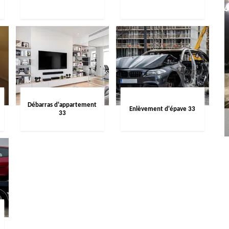
Débarras d'appartement
Enlèvement d'épave 33
33