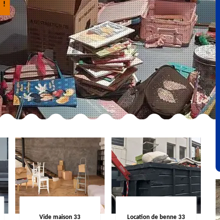
 !
Vide maison 33
Location de benne 33